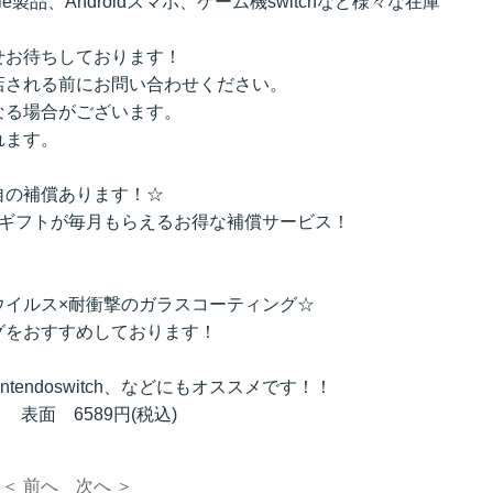
e製品、Androidスマホ、ゲーム機switchなど様々な在庫
せお待ちしております！
店される前にお問い合わせください。
なる場合がございます。
れます。
自の補償あります！☆
のギフトが毎月もらえるお得な補償サービス！
ウイルス×耐衝撃のガラスコーティング☆
グをおすすめしております！
intendoswitch、などにもオススメです！！
 表面 6589円(税込)
＜ 前へ
次へ ＞