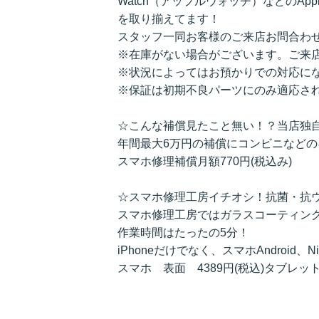
Watch（アップルウォッチ）などのAppl
を取り揃えてます！
スタッフ一同お客様のご来店お問合わ
※在庫がない場合がございます。ご来
※状況によってはお預かりでの対応に
※保証は初期不良パーツにのみ適応さ
☆こんな補償見たこと無い！？当店独
年間最大6万円の補償にコンビニなど
スマホ修理補償月額770円(税込み)
☆スマホ修理工房イチオシ！抗菌・抗
スマホ修理工房ではガラスコーティン
作業時間はたったの5分！
iPhoneだけでなく、スマホAndroid、N
スマホ 表面 4389円(税込)タブレット