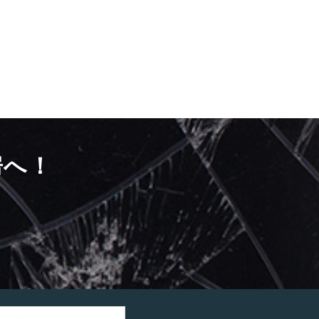
房へ！
）