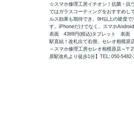
☆スマホ修理工房イチオシ！抗菌・抗
ではガラスコーティングをおすすめし
ルス効果も期待でき、9H以上の硬度
す。iPhoneだけでなく、スマホAndro
表面 4389円(税込)タブレット 表面 6
駅直結！改札出て右側、セレオ相模原
～スマホ修理工房セレオ相模原店～〒252
原駅改札より徒歩1分】TEL: 050-5482-3733店