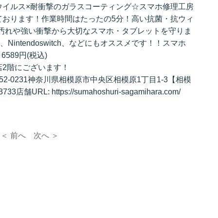
ウイルス×耐衝撃のガラスコーティング☆スマホ修理工房
ております！作業時間はたったの5分！高い抗菌・抗ウィ
で汚れや強い衝撃から大切なスマホ・タブレットを守りま
id、Nintendoswitch、などにもオススメです！！スマホ
589円(税込)
店2階にございます！
-0231神奈川県相模原市中央区相模原1丁目1-3【相模
舗URL: https://sumahoshuri-sagamihara.com/
＜ 前へ
次へ ＞