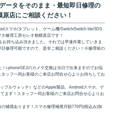
交換 データをそのまま・最短即日修理の
模原店にご相談ください！
ndroidスマホ/タブレット、ゲーム機/Switch/Switch lite/3DS
マホ修理工房セレオ相模原店です！
SE2をお持ち込み頂きました。それでは早速作業していきま
即日修理可能ですので、是非ご相談ください！※修理前の
i-phoneSE2のカメラ交換は当日で出来ますのでお悩
スタッフ一同お客様のご来店お問合せ心よりお待ちしてお
（アップルウォッチ）などのApple製品、Androidスマホ、ゲ
揃えてます！スタッフ一同お客様のご来店お問合せ心よりお
の補償あります！スマホ修理補償月額770円(税込み)加