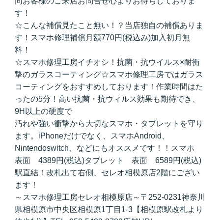
同お客様のご来店お問合せ心よりお待ちしておりま
す！
☆こんな補償見たこと無い！？当店独自の補償ありま
す！スマホ修理補償月額770円(税込み)加入初月無
料！
☆スマホ修理工房イチオシ！抗菌・抗ウイルス×耐衝
撃のガラスコーティング☆スマホ修理工房ではガラス
コーティングをおすすめしております！作業時間はた
ったの5分！高い抗菌・抗ウィルス効果も期待でき、
9H以上の硬度で
汚れや強い衝撃から大切なスマホ・タブレットを守り
ます。iPhoneだけでなく、スマホAndroid、
Nintendoswitch、などにもオススメです！！スマホ
表面 4389円(税込)タブレット 表面 6589円(税込)
駅直結！改札出て右側、セレオ相模原店2階にござい
ます！
～スマホ修理工房セレオ相模原店～〒252-0231神奈川
県相模原市中央区相模原1丁目1-3【相模原駅改札より