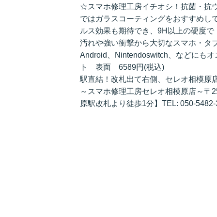
☆スマホ修理工房イチオシ！抗菌・抗
ではガラスコーティングをおすすめし
ルス効果も期待でき、9H以上の硬度で
汚れや強い衝撃から大切なスマホ・タブ
Android、Nintendoswitch、
ト 表面 6589円(税込)
駅直結！改札出て右側、セレオ相模原
～スマホ修理工房セレオ相模原店～〒252
原駅改札より徒歩1分】TEL: 050-5482-3733店