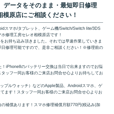
交換 データをそのまま・最短即日修理
相模原店にご相談ください！
ndroidスマホ/タブレット、ゲーム機/Switch/Switch lite/3DS
マホ修理工房セレオ相模原店です！
e8をお持ち込み頂きました。それでは早速作業していきま
即日修理可能ですので、是非ご相談ください！※修理前の
！iPhone8のバッテリー交換は当日で出来ますのでお悩
スタッフ一同お客様のご来店お問合せ心よりお待ちしてお
（アップルウォッチ）などのApple製品、Androidスマホ、ゲ
揃えてます！スタッフ一同お客様のご来店お問合せ心よりお
の補償あります！スマホ修理補償月額770円(税込み)加