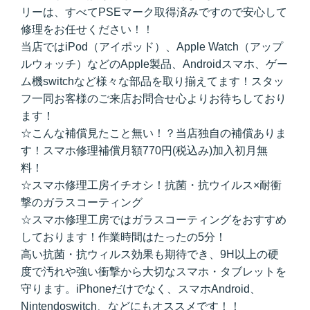
リーは、すべてPSEマーク取得済みですので安心して
修理をお任せください！！
当店ではiPod（アイポッド）、Apple Watch（アップ
ルウォッチ）などのApple製品、Androidスマホ、ゲー
ム機switchなど様々な部品を取り揃えてます！スタッ
フ一同お客様のご来店お問合せ心よりお待ちしており
ます！
☆こんな補償見たこと無い！？当店独自の補償ありま
す！スマホ修理補償月額770円(税込み)加入初月無
料！
☆スマホ修理工房イチオシ！抗菌・抗ウイルス×耐衝
撃のガラスコーティング
☆スマホ修理工房ではガラスコーティングをおすすめ
しております！作業時間はたったの5分！
高い抗菌・抗ウィルス効果も期待でき、9H以上の硬
度で汚れや強い衝撃から大切なスマホ・タブレットを
守ります。iPhoneだけでなく、スマホAndroid、
Nintendoswitch、などにもオススメです！！