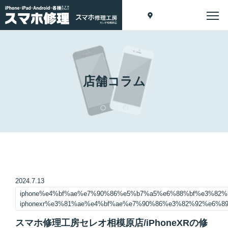
店舗コラム
2024.7.13
iphone%e4%bf%ae%e7%90%86%e5%b7%a5%e6%88%bf%e3%82
iphonexr%e3%81%ae%e4%bf%ae%e7%90%86%e3%82%92%e6%8
スマホ修理工房セレオ相模原店/iPhoneXRの修