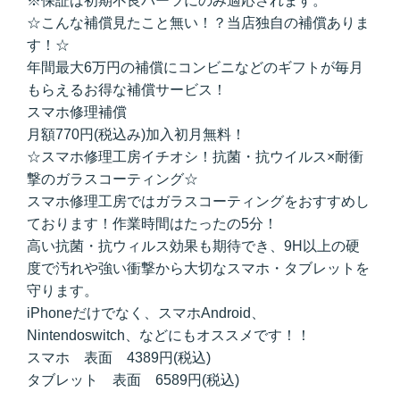
※保証は初期不良パーツにのみ適応されます。
☆こんな補償見たこと無い！？当店独自の補償ありま
す！☆
年間最大6万円の補償にコンビニなどのギフトが毎月
もらえるお得な補償サービス！
スマホ修理補償
月額770円(税込み)加入初月無料！
☆スマホ修理工房イチオシ！抗菌・抗ウイルス×耐衝
撃のガラスコーティング☆
スマホ修理工房ではガラスコーティングをおすすめし
ております！作業時間はたったの5分！
高い抗菌・抗ウィルス効果も期待でき、9H以上の硬
度で汚れや強い衝撃から大切なスマホ・タブレットを
守ります。
iPhoneだけでなく、スマホAndroid、
Nintendoswitch、などにもオススメです！！
スマホ 表面 4389円(税込)
タブレット 表面 6589円(税込)