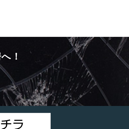
房へ！
）