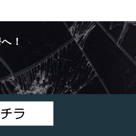
房へ！
）