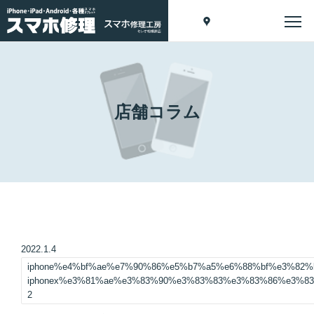
店舗コラム
2022.1.4
iphone%e4%bf%ae%e7%90%86%e5%b7%a5%e6%88%bf%e3%82
iphonex%e3%81%ae%e3%83%90%e3%83%83%e3%83%86%e3%8
2