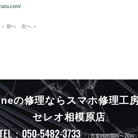
hara.com/
＜ 前へ
次へ ＞
honeの修理ならスマホ修理工
セレオ相模原店
TEL：050-5482-3733
（営業時間10時〜20時