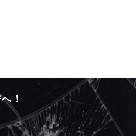
房へ！
）