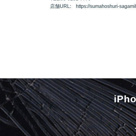
店舗URL: https://sumahoshuri-sagami
iP