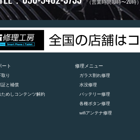
（営業時間10時〜20時
ポート
修理メニュー
下取り
ガラス割れ修理
保証と補償
水没修理
おためしコンテンツ解約
バッテリー修理
各種ボタン修理
wifiアンテナ修理