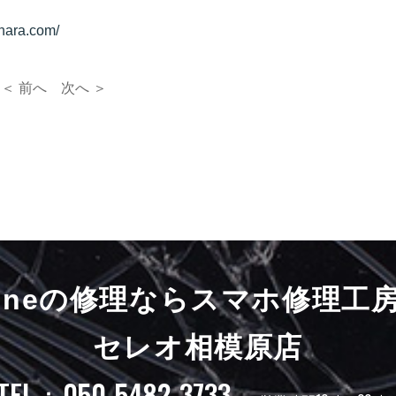
hara.com/
＜ 前へ
次へ ＞
honeの修理ならスマホ修理工
セレオ相模原店
TEL：050-5482-3733