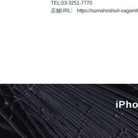
TEL:03-3251-7770
店舗URL: https://sumahoshuri-sagami
iP