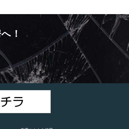
房へ！
）