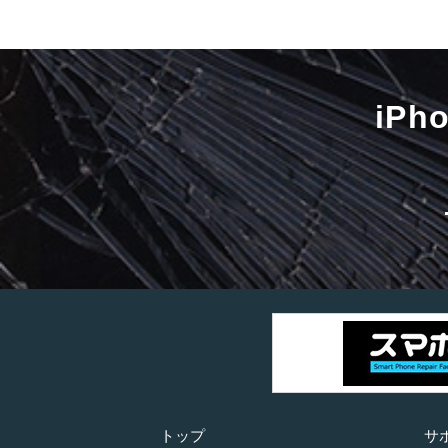
iP
トップ
サ