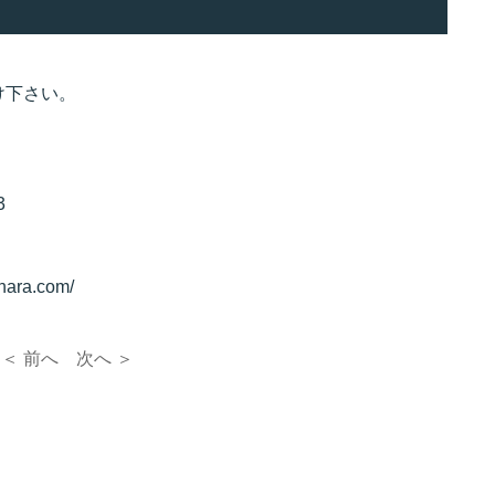
。
け下さい。
3
hara.com/
＜ 前へ
次へ ＞