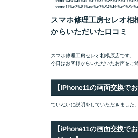
iphone%e4%bf%ae%e7%90%86%e5%b7%a
iphone11%e3%81%ae%e7%94%bb%e9%9d
スマホ修理工房セレオ相模原
からいただいた口コミ
スマホ修理工房セレオ相模原店です。
今日はお客様からいただいたお声をご
【iPhone11の画面交
ていねいに説明をしていただきました
【iPhone11の画面交