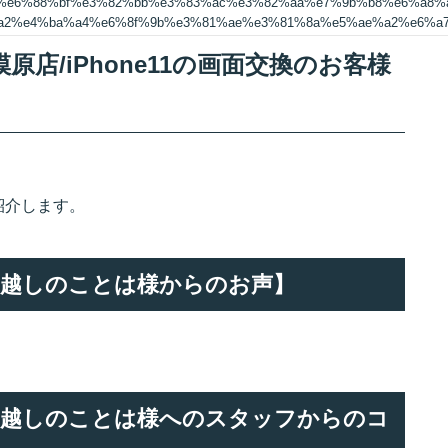
5%e6%88%bf%e3%82%bb%e3%83%ac%e3%82%aa%e7%9b%b8%e6%a8%
%a2%e4%ba%a4%e6%8f%9b%e3%81%ae%e3%81%8a%e5%ae%a2%e6%a7
店/iPhone11の画面交換のお客様
紹介します。
換でお越しのことは様からのお声】
。
換でお越しのことは様へのスタッフからのコ