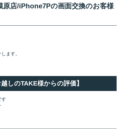
店/iPhone7Pの画面交換のお客様
介します。
でお越しのTAKE様からの評価】
です
す