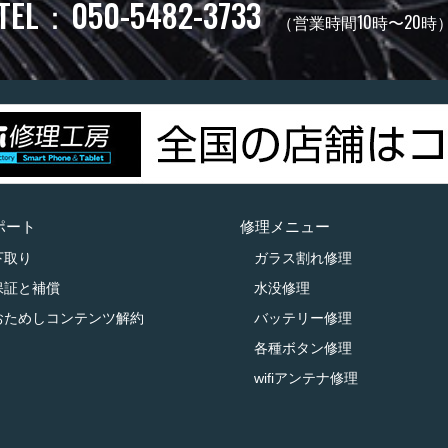
TEL：050-5482-3733
（営業時間10時〜20時
ポート
修理メニュー
下取り
ガラス割れ修理
保証と補償
水没修理
おためしコンテンツ解約
バッテリー修理
各種ボタン修理
wifiアンテナ修理