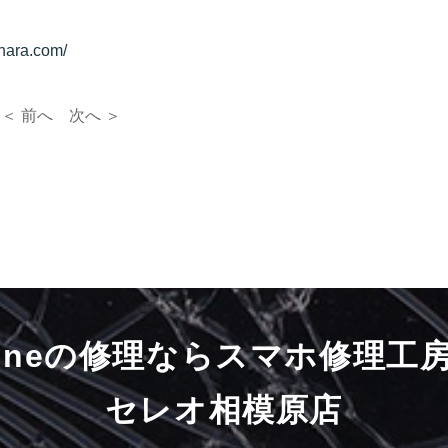
hara.com/
＜ 前へ
次へ ＞
honeの修理ならスマホ修理工
セレオ相模原店