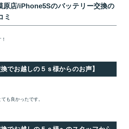
店/iPhone5Sのバッテリー交換の
コミ
す！
リー交換でお越しの５ｓ様からのお声】
とても良かったです。