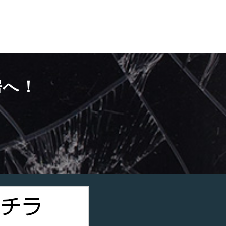
房へ！
）