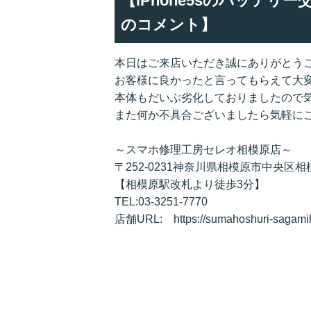
【iPhone5sのバッテ
のコメント】
本日はご来店いただき誠にありがとう
お客様に良かったと言ってもらえて大
本体もだいぶ劣化しておりましたので
また何か不具合ございましたら気軽に
～スマホ修理工房セレオ相模原店～
〒252-0231神奈川県相模原市中央区相模
【相模原駅改札より徒歩3分】
TEL:03-3251-7770
店舗URL: https://sumahoshuri-sagami