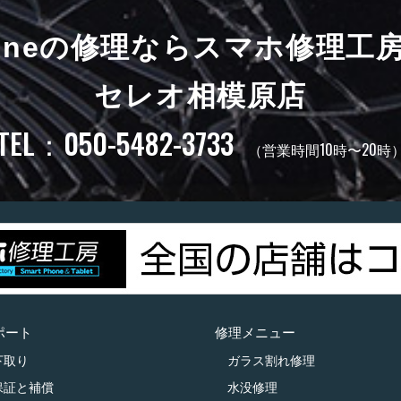
honeの修理ならスマホ修理工
セレオ相模原店
TEL：050-5482-3733
（営業時間10時〜20時
ポート
修理メニュー
下取り
ガラス割れ修理
保証と補償
水没修理