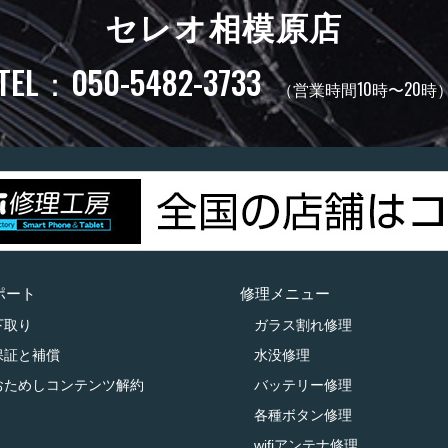
セレオ相模原店
TEL：050-5482-3733
（営業時間10時〜20時
ポート
修理メニュー
下取り
ガラス割れ修理
保証と補償
水没修理
おためしコンテンツ解約
バッテリー修理
各種ボタン修理
wifiアンテナ修理