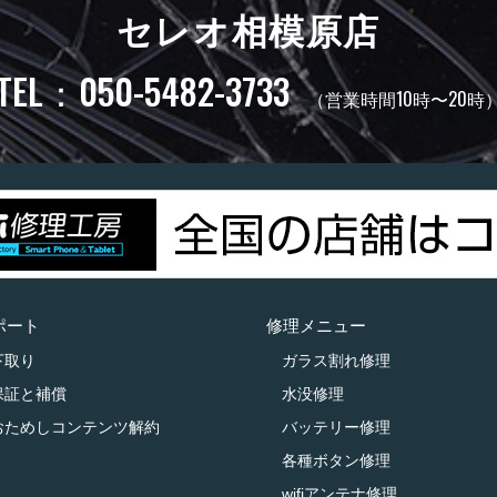
セレオ相模原店
TEL：050-5482-3733
（営業時間10時〜20時
ポート
修理メニュー
下取り
ガラス割れ修理
保証と補償
水没修理
おためしコンテンツ解約
バッテリー修理
各種ボタン修理
wifiアンテナ修理