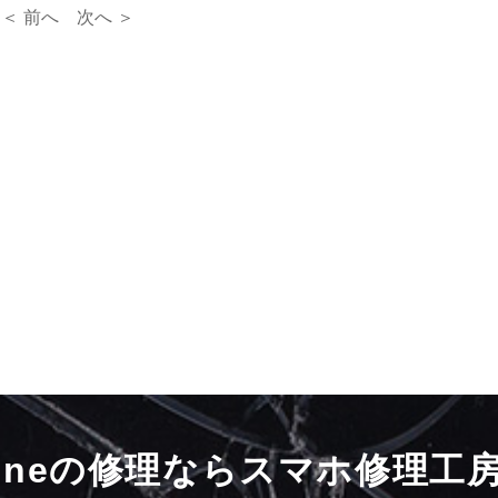
＜ 前へ
次へ ＞
honeの修理ならスマホ修理工